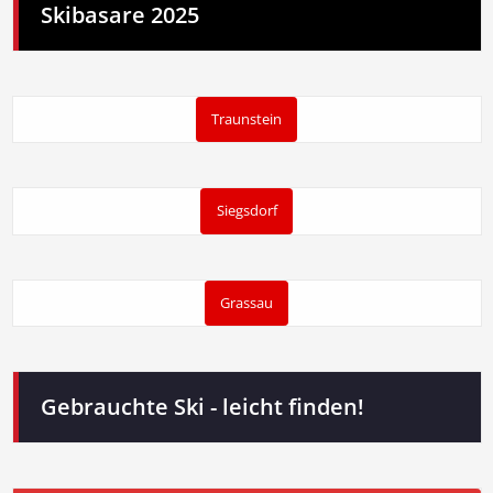
Skibasare 2025
Traunstein
Siegsdorf
Grassau
Gebrauchte Ski - leicht finden!