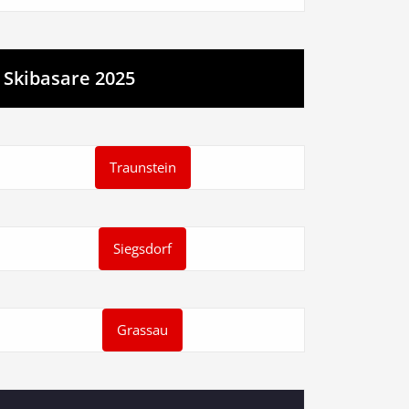
Skibasare 2025
Traunstein
Siegsdorf
Grassau