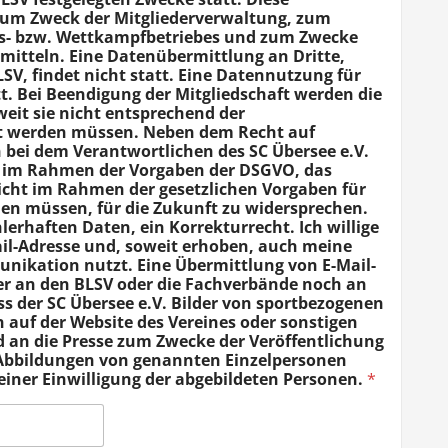
um Zweck der Mitgliederverwaltung, zum
gs- bzw. Wettkampfbetriebes und zum Zwecke
mitteln. Eine Datenübermittlung an Dritte,
V, findet nicht statt. Eine Datennutzung für
t. Bei Beendigung der Mitgliedschaft werden die
eit sie nicht entsprechend der
t werden müssen. Neben dem Recht auf
n bei dem Verantwortlichen des SC Übersee e.V.
d, im Rahmen der Vorgaben der DSGVO, das
nicht im Rahmen der gesetzlichen Vorgaben für
n müssen, für die Zukunft zu widersprechen.
hlerhaften Daten, ein Korrekturrecht. Ich willige
Mail-Adresse und, soweit erhoben, auch meine
kation nutzt. Eine Übermittlung von E-Mail-
r an den BLSV oder die Fachverbände noch an
ss der SC Übersee e.V. Bilder von sportbezogenen
 auf der Website des Vereines oder sonstigen
d an die Presse zum Zwecke der Veröffentlichung
. Abbildungen von genannten Einzelpersonen
iner Einwilligung der abgebildeten Personen.
*