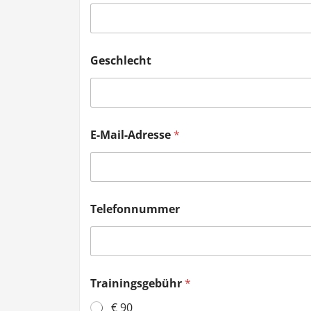
w
Geschlecht
e
r
d
e
n
d
E-Mail-Adresse
*
e
r
i
n
Telefonnummer
Trainingsgebühr
*
€ 90