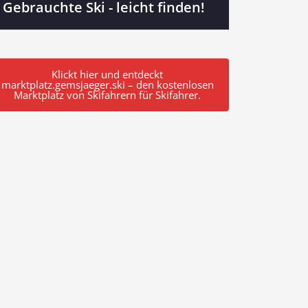
Gebrauchte Ski - leicht finden!
Klickt hier und entdeckt
marktplatz.gemsjaeger.ski – den kostenlosen
Marktplatz von Skifahrern für Skifahrer.